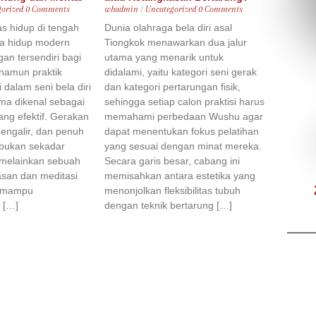
orized
0 Comments
whadmin
/
Uncategorized
0 Comments
as hidup di tengah
Dunia olahraga bela diri asal
ya hidup modern
Tiongkok menawarkan dua jalur
an tersendiri bagi
utama yang menarik untuk
namun praktik
didalami, yaitu kategori seni gerak
 dalam seni bela diri
dan kategori pertarungan fisik,
ma dikenal sebagai
sehingga setiap calon praktisi harus
yang efektif. Gerakan
memahami perbedaan Wushu agar
engalir, dan penuh
dapat menentukan fokus pelatihan
i bukan sekadar
yang sesuai dengan minat mereka.
 melainkan sebuah
Secara garis besar, cabang ini
asan dan meditasi
memisahkan antara estetika yang
g mampu
menonjolkan fleksibilitas tubuh
 […]
dengan teknik bertarung […]