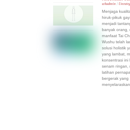
whadmin
/
Uncateg
Menjaga kualit
hiruk-pikuk ga
menjadi tantang
banyak orang, 
manfaat Tai Chi
Wushu telah la
solusi holistik 
yang lambat, m
konsentrasi in
senam ringan,
latihan pernap
bergerak yan
menyelaraskan