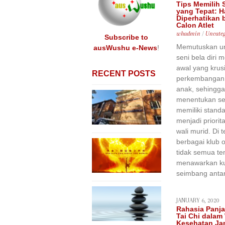
content
Tips Memilih
yang Tepat: H
Diperhatikan 
Calon Atlet
whadmin
/
Uncateg
Subscribe to
Memutuskan unt
ausWushu e-News
!
seni bela diri
awal yang krusi
RECENT POSTS
perkembangan f
anak, sehingg
menentukan se
memiliki standar
menjadi priorit
wali murid. Di
berbagai klub o
tidak semua te
menawarkan ku
seimbang antar
JANUARY 6, 2020
Rahasia Panj
Tai Chi dala
Kesehatan Ja