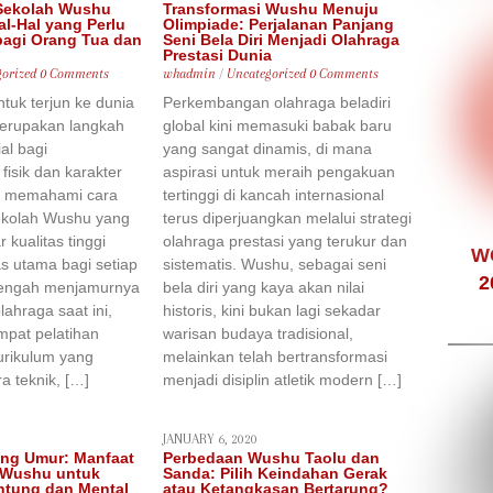
 Sekolah Wushu
Transformasi Wushu Menuju
al-Hal yang Perlu
Olimpiade: Perjalanan Panjang
bagi Orang Tua dan
Seni Bela Diri Menjadi Olahraga
Prestasi Dunia
orized
0 Comments
whadmin
/
Uncategorized
0 Comments
uk terjun ke dunia
Perkembangan olahraga beladiri
 merupakan langkah
global kini memasuki babak baru
al bagi
yang sangat dinamis, di mana
isik dan karakter
aspirasi untuk meraih pengakuan
a memahami cara
tertinggi di kancah internasional
kolah Wushu yang
terus diperjuangkan melalui strategi
 kualitas tinggi
olahraga prestasi yang terukur dan
W
as utama bagi setiap
sistematis. Wushu, sebagai seni
2
 tengah menjamurnya
bela diri yang kaya akan nilai
lahraga saat ini,
historis, kini bukan lagi sekadar
mpat pelatihan
warisan budaya tradisional,
rikulum yang
melainkan telah bertransformasi
a teknik, […]
menjadi disiplin atletik modern […]
JANUARY 6, 2020
ang Umur: Manfaat
Perbedaan Wushu Taolu dan
m Wushu untuk
Sanda: Pilih Keindahan Gerak
ntung dan Mental
atau Ketangkasan Bertarung?